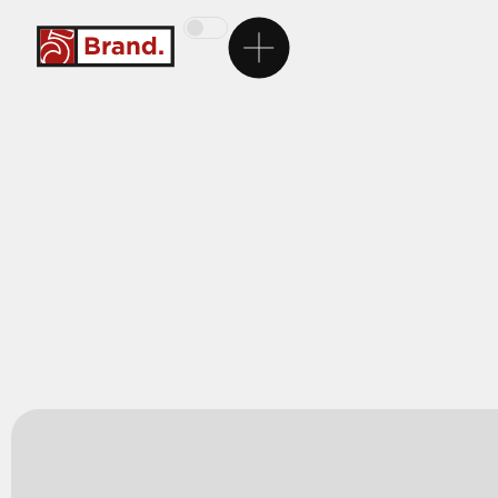
Ana Sayfa
5Brand
Markalarımız
Hizmetlerimiz
Kariyer
İletişim