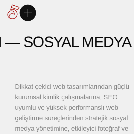
Ana Sayfa
— SOSYAL MEDYA Y
5Brand
Markalarımız
Hizmetlerimiz
Dikkat çekici web tasarımlarından güçlü
kurumsal kimlik çalışmalarına, SEO
Kariyer
uyumlu ve yüksek performanslı web
geliştirme süreçlerinden stratejik sosyal
İletişim
medya yönetimine, etkileyici fotoğraf ve