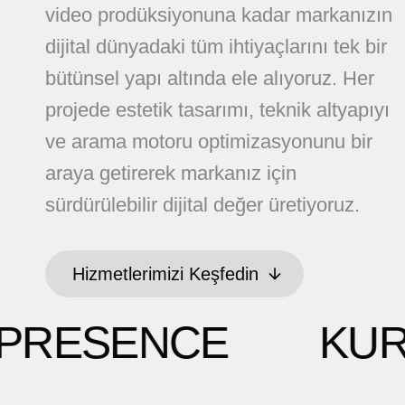
video prodüksiyonuna kadar markanızın
hello@5brand.co
hello@5brand.co
hel
dijital dünyadaki tüm ihtiyaçlarını tek bir
bütünsel yapı altında ele alıyoruz. Her
projede estetik tasarımı, teknik altyapıyı
ve arama motoru optimizasyonunu bir
araya getirerek markanız için
sürdürülebilir dijital değer üretiyoruz.
Hizmetlerimizi Keşfedin
Hizmetlerimizi Keşfedin
ND PRESENCE
K