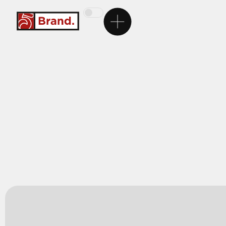
Ana Sayfa
5Brand
Markalarımız
Hizmetlerimiz
Kariyer
İletişim