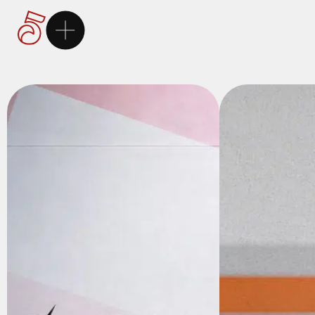
Ana Sayfa
5Brand
Markalarımız
Hizmetlerimiz
Kariyer
İletişim