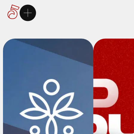
Ana Sayfa
5Brand
Markalarımız
Hizmetlerimiz
Kariyer
İletişim