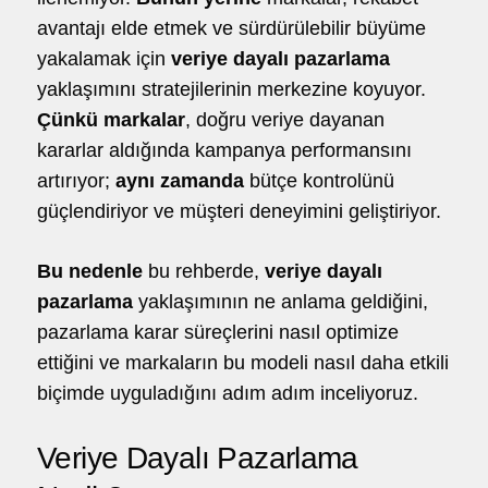
avantajı elde etmek ve sürdürülebilir büyüme
hello@5brand.co
hello@5brand.co
hel
yakalamak için
veriye dayalı pazarlama
yaklaşımını stratejilerinin merkezine koyuyor.
Çünkü markalar
, doğru veriye dayanan
kararlar aldığında kampanya performansını
artırıyor;
aynı zamanda
bütçe kontrolünü
güçlendiriyor ve müşteri deneyimini geliştiriyor.
Bu nedenle
bu rehberde,
veriye dayalı
pazarlama
yaklaşımının ne anlama geldiğini,
pazarlama karar süreçlerini nasıl optimize
ettiğini ve markaların bu modeli nasıl daha etkili
biçimde uyguladığını adım adım inceliyoruz.
Veriye Dayalı Pazarlama