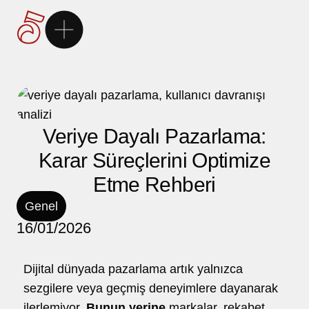
Ana Sayfa
5Brand
Veriye Dayalı Pazarlama:
Markalarımız
Karar Süreçlerini Optimize
Etme Rehberi
Hizmetlerimiz
Genel
16/01/2026
Kariyer
Dijital dünyada pazarlama artık yalnızca
İletişim
sezgilere veya geçmiş deneyimlere dayanarak
ilerlemiyor.
Bunun yerine
markalar, rekabet