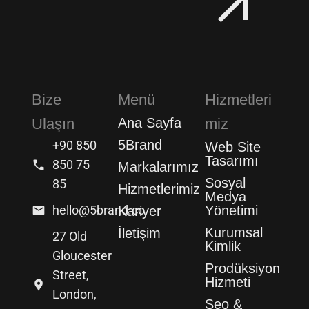
Bize
Menü
Hizmetleri
Ulaşın
Ana Sayfa
miz
5Brand
+90 850
Web Site
Tasarımı
850 75
Markalarımız
Sosyal
85
Hizmetlerimiz
Medya
hello@5brand.co
Yönetimi
Kariyer
Kurumsal
İletişim
27 Old
Kimlik
Gloucester
Prodüksiyon
Street,
Hizmeti
London,
Seo &