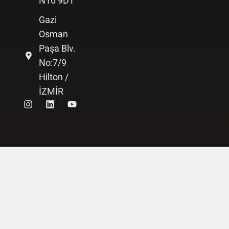
N16 9DT
Gazi
Osman
Paşa Blv.
No:7/9
Hilton /
İZMİR