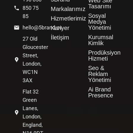
Web Site
Tasarımı
850 75
Markalarımız
Sosyal
85
Hizmetlerimiz
Medya
hello@5brand.co
Yönetimi
Kariyer
Kurumsal
İletişim
27 Old
Kimlik
Gloucester
Prodüksiyon
Street,
Hizmeti
London,
Seo &
WC1N
Reklam
Yönetimi
3AX
Ai Brand
Flat 32
Presence
Green
Lanes,
London,
England,