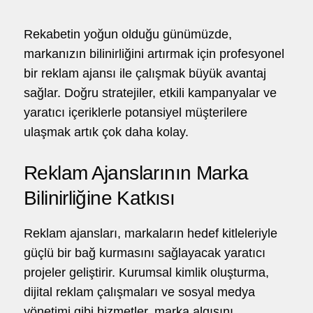
o
hello@5brand.co
hello@5brand.co
he
Rekabetin yoğun olduğu günümüzde,
markanızın bilinirliğini artırmak için profesyonel
bir reklam ajansı ile çalışmak büyük avantaj
sağlar. Doğru stratejiler, etkili kampanyalar ve
yaratıcı içeriklerle potansiyel müşterilere
ulaşmak artık çok daha kolay.
Reklam Ajanslarının Marka
Bilinirliğine Katkısı
Reklam ajansları, markaların hedef kitleleriyle
güçlü bir bağ kurmasını sağlayacak yaratıcı
projeler geliştirir. Kurumsal kimlik oluşturma,
dijital reklam çalışmaları ve sosyal medya
yönetimi gibi hizmetler, marka algısını