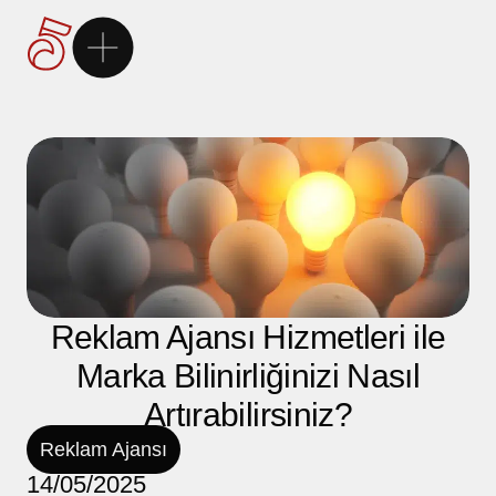
Ana Sayfa
5Brand
Markalarımız
Hizmetlerimiz
Reklam Ajansı Hizmetleri ile
Marka Bilinirliğinizi Nasıl
Kariyer
Artırabilirsiniz?
İletişim
Reklam Ajansı
14/05/2025