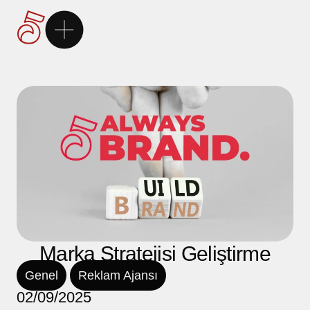
Ana Sayfa
5Brand
Markalarımız
Hizmetlerimiz
Kariyer
Marka Stratejisi Geliştirme
Genel
Reklam Ajansı
İletişim
02/09/2025