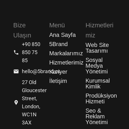
Bize
Menü
Hizmetleri
Ulaşın
Ana Sayfa
miz
5Brand
+90 850
Web Site
Tasarımı
850 75
Markalarımız
Sosyal
85
Hizmetlerimiz
Medya
hello@5brand.co
Yönetimi
Kariyer
Kurumsal
İletişim
27 Old
Kimlik
Gloucester
Prodüksiyon
Street,
Hizmeti
London,
Seo &
WC1N
Reklam
Yönetimi
3AX