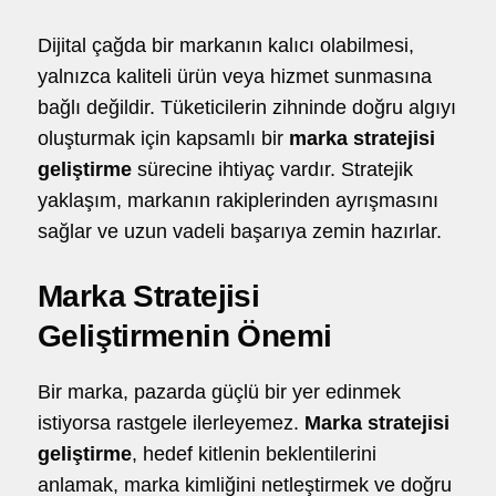
Dijital çağda bir markanın kalıcı olabilmesi,
o
hello@5brand.co
hello@5brand.co
h
yalnızca kaliteli ürün veya hizmet sunmasına
bağlı değildir. Tüketicilerin zihninde doğru algıyı
oluşturmak için kapsamlı bir
marka stratejisi
geliştirme
sürecine ihtiyaç vardır. Stratejik
yaklaşım, markanın rakiplerinden ayrışmasını
sağlar ve uzun vadeli başarıya zemin hazırlar.
Marka Stratejisi
Geliştirmenin Önemi
Bir marka, pazarda güçlü bir yer edinmek
istiyorsa rastgele ilerleyemez.
Marka stratejisi
geliştirme
, hedef kitlenin beklentilerini
anlamak, marka kimliğini netleştirmek ve doğru