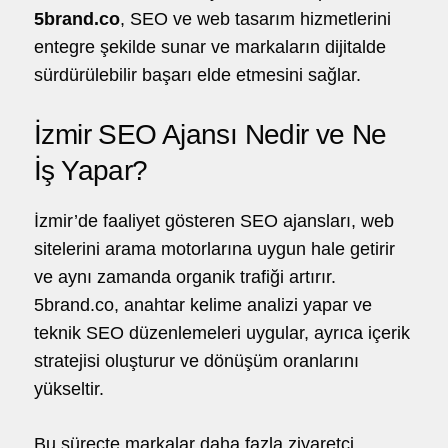
5brand.co
, SEO ve web tasarım hizmetlerini
o
hello@5brand.co
hello@5brand.co
h
entegre şekilde sunar ve markaların dijitalde
sürdürülebilir başarı elde etmesini sağlar.
İzmir SEO Ajansı Nedir ve Ne
İş Yapar?
İzmir’de faaliyet gösteren SEO ajansları, web
sitelerini arama motorlarına uygun hale getirir
ve aynı zamanda organik trafiği artırır.
5brand.co, anahtar kelime analizi yapar ve
teknik SEO düzenlemeleri uygular, ayrıca içerik
stratejisi oluşturur ve dönüşüm oranlarını
yükseltir.
Bu süreçte markalar daha fazla ziyaretçi