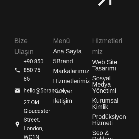
Bize
Menü
Hizmetleri
Ulaşın
Ana Sayfa
miz
5Brand
+90 850
Web Site
Tasarımı
850 75
Markalarımız
Sosyal
85
Hizmetlerimiz
Medya
hello@5brand.co
Yönetimi
Kariyer
Kurumsal
İletişim
27 Old
Kimlik
Gloucester
Prodüksiyon
Street,
Hizmeti
London,
Seo &
WC1N
Reklam