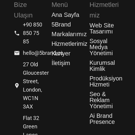
Bize
Menü
Hizmetleri
Ulaşın
Ana Sayfa
miz
5Brand
+90 850
Web Site
Tasarımı
850 75
Markalarımız
Sosyal
85
Hizmetlerimiz
Medya
hello@5brand.co
Yönetimi
Kariyer
Kurumsal
İletişim
27 Old
Kimlik
Gloucester
Prodüksiyon
Street,
Hizmeti
London,
Seo &
WC1N
Reklam
Yönetimi
3AX
Ai Brand
Flat 32
Presence
Green
Lanes,