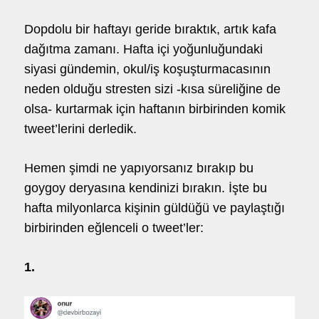
Dopdolu bir haftayı geride bıraktık, artık kafa
hello@5brand.co
hello@5brand.co
hello
dağıtma zamanı. Hafta içi yoğunluğundaki
siyasi gündemin, okul/iş koşuşturmacasının
neden olduğu stresten sizi -kısa süreliğine de
olsa- kurtarmak için haftanın birbirinden komik
tweet’lerini derledik.
Hemen şimdi ne yapıyorsanız bırakıp bu
goygoy deryasına kendinizi bırakın. İşte bu
hafta milyonlarca kişinin güldüğü ve paylaştığı
birbirinden eğlenceli o tweet’ler:
1.