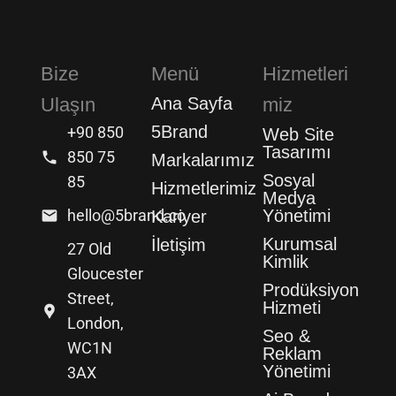
Bize
Menü
Hizmetleri
Ulaşın
Ana Sayfa
miz
5Brand
+90 850
Web Site
Tasarımı
850 75
Markalarımız
Sosyal
85
Hizmetlerimiz
Medya
hello@5brand.co
Yönetimi
Kariyer
Kurumsal
İletişim
27 Old
Kimlik
Gloucester
Prodüksiyon
Street,
Hizmeti
London,
Seo &
WC1N
Reklam
Yönetimi
3AX