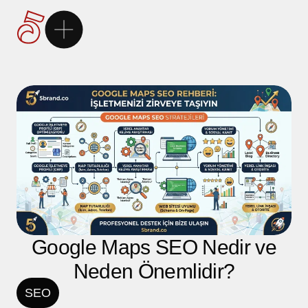
Ana Sayfa
5Brand
Markalarımız
Hizmetlerimiz
Kariyer
Google Maps SEO Nedir ve
Neden Önemlidir?
İletişim
SEO