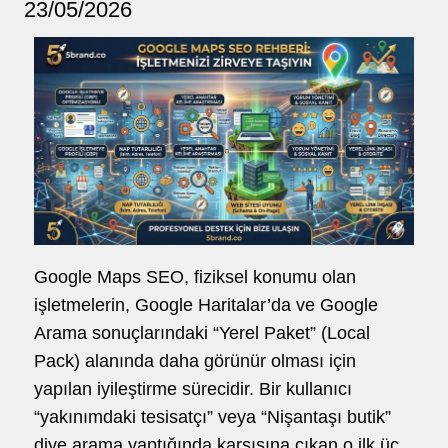
23/05/2026
lo@5brand.co
hello@5brand.co
hello@5bra
Google Maps SEO, fiziksel konumu olan
işletmelerin, Google Haritalar’da ve Google
Arama sonuçlarındaki “Yerel Paket” (Local
Pack) alanında daha görünür olması için
yapılan iyileştirme sürecidir. Bir kullanıcı
“yakınımdaki tesisatçı” veya “Nişantaşı butik”
diye arama yaptığında karşısına çıkan o ilk üç