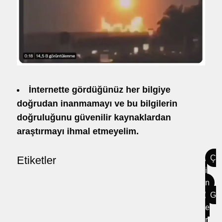
İnternette gördüğünüz her bilgiye
doğrudan inanmamayı ve bu bilgilerin
doğruluğunu güvenilir kaynaklardan
araştırmayı ihmal etmeyelim.
Ç
Etiketler
i
n
G
e
r