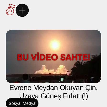
Ana Sayfa
5Brand
Markalarımız
Hizmetlerimiz
Kariyer
Evrene Meydan Okuyan Çin,
Uzaya Güneş Fırlattı(!)
İletişim
Sosyal Medya