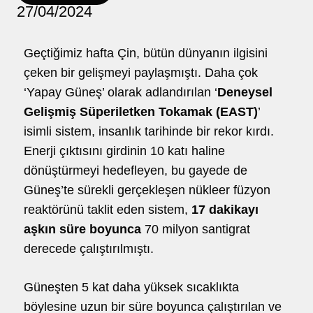
27/04/2024
hello@5brand.co
hello@5brand.co
hell
Geçtiğimiz hafta Çin, bütün dünyanın ilgisini
çeken bir gelişmeyi paylaşmıştı. Daha çok
‘Yapay Güneş’ olarak adlandırılan ‘
Deneysel
Gelişmiş Süperiletken Tokamak (EAST)
’
isimli sistem, insanlık tarihinde bir rekor kırdı.
Enerji çıktısını girdinin 10 katı haline
dönüştürmeyi hedefleyen, bu gayede de
Güneş’te sürekli gerçekleşen nükleer füzyon
reaktörünü taklit eden sistem,
17 dakikayı
aşkın süre boyunca
70 milyon santigrat
derecede çalıştırılmıştı.
Güneşten 5 kat daha yüksek sıcaklıkta
böylesine uzun bir süre boyunca çalıştırılan ve