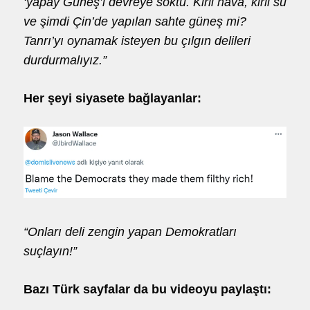
‘yapay Güneş’i devreye soktu. Kirli hava, kirli su
ve şimdi Çin’de yapılan sahte güneş mi?
Tanrı’yı oynamak isteyen bu çılgın delileri
durdurmalıyız.”
Her şeyi siyasete bağlayanlar:
“Onları deli zengin yapan Demokratları
suçlayın!”
Bazı Türk sayfalar da bu videoyu paylaştı: