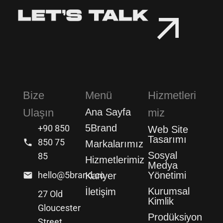
Bize
Menü
Hizmetleri
Ulaşın
Ana Sayfa
miz
5Brand
+90 850
Web Site
Tasarımı
850 75
Markalarımız
Sosyal
85
Hizmetlerimiz
Medya
hello@5brand.co
Yönetimi
Kariyer
Kurumsal
İletişim
27 Old
Kimlik
Gloucester
Prodüksiyon
Street,